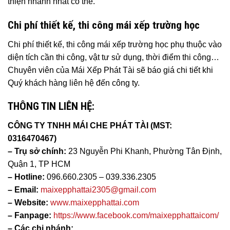
thiện nhanh nhất có thể.
Chi phí thiết kế, thi công mái xếp trường học
Chi phí thiết kế, thi công mái xếp trường học phụ thuộc vào
diện tích cần thi công, vật tư sử dụng, thời điểm thi công…
Chuyên viên của Mái Xếp Phát Tài sẽ báo giá chi tiết khi
Quý khách hàng liên hệ đến công ty.
THÔNG TIN LIÊN HỆ:
CÔNG TY TNHH MÁI CHE PHÁT TÀI (MST:
0316470467)
– Trụ sở chính:
23 Nguyễn Phi Khanh, Phường Tân Định,
Quận 1, TP HCM
– Hotline:
096.660.2305 – 039.336.2305
– Email:
maixepphattai2305@gmail.com
– Website:
www.maixepphattai.com
– Fanpage:
https://www.facebook.com/maixepphattaicom/
– Các chi nhánh: