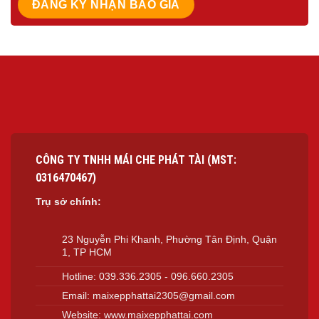
CÔNG TY TNHH MÁI CHE PHÁT TÀI (MST:
0316470467)
Trụ sở chính:
23 Nguyễn Phi Khanh, Phường Tân Định, Quận
1, TP HCM
Hotline:
039.336.2305
-
096.660.2305
Email:
maixepphattai2305@gmail.com
Website:
www.maixepphattai.com