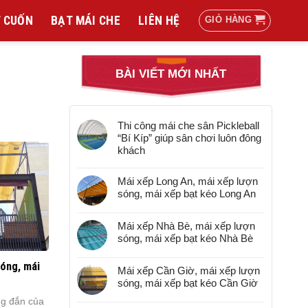
 CUỐN
BẠT MÁI CHE
LIÊN HỆ
GIỎ HÀNG
BÀI VIẾT MỚI NHẤT
Thi công mái che sân Pickleball
“Bí Kíp” giúp sân chơi luôn đông
khách
Mái xếp Long An, mái xếp lượn
sóng, mái xếp bạt kéo Long An
Mái xếp Nhà Bè, mái xếp lượn
sóng, mái xếp bạt kéo Nhà Bè
sóng, mái
Mái xếp Cần Giờ, mái xếp lượn
sóng, mái xếp bạt kéo Cần Giờ
ng đắn của