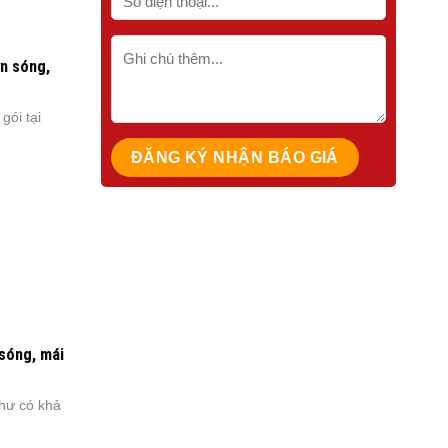
ợn sóng,
gói tại
 sóng, mái
hư có khả