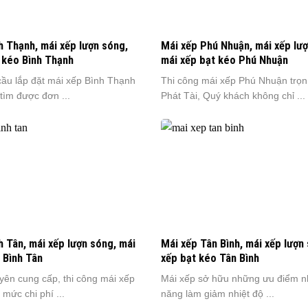
h Thạnh, mái xếp lượn sóng,
Mái xếp Phú Nhuận, mái xếp lư
 kéo Bình Thạnh
mái xếp bạt kéo Phú Nhuận
cầu lắp đặt mái xếp Bình Thạnh
Thi công mái xếp Phú Nhuận trọn 
tìm được đơn ...
Phát Tài, Quý khách không chỉ ...
h Tân, mái xếp lượn sóng, mái
Mái xếp Tân Bình, mái xếp lượn
 Bình Tân
xếp bạt kéo Tân Bình
yên cung cấp, thi công mái xếp
Mái xếp sở hữu những ưu điểm n
 mức chi phí ...
năng làm giảm nhiệt độ ...