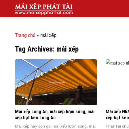
Skip
to
content
Trang chủ
»
mái xếp
Tag Archives:
mái xếp
Mái xếp Long An, mái xếp lượn sóng, mái
Mái xếp Nhà
xếp bạt kéo Long An
xếp bạt ké
Mái xếp hay còn gọi mái xếp lượn sóng, mái
Phát Tài chu