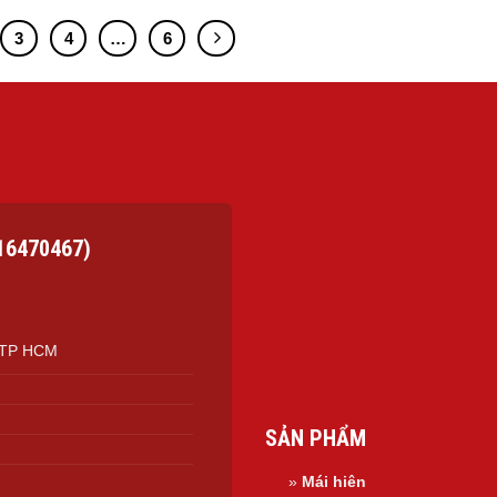
3
4
…
6
16470467)
, TP HCM
SẢN PHẨM
»
Mái hiên