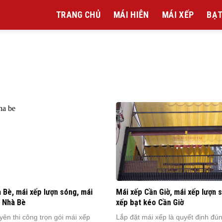
TRANG CHỦ
MÁI HIÊN
MÁI XẾP
BẠT
 Bè, mái xếp lượn sóng, mái
Mái xếp Cần Giờ, mái xếp lượn 
o Nhà Bè
xếp bạt kéo Cần Giờ
yên thi công trọn gói mái xếp
Lắp đặt mái xếp là quyết định đú