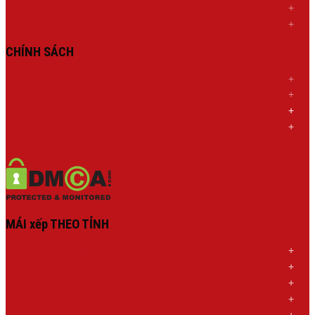
»
Mái xếp
»
Bạt cuốn
CHÍNH SÁCH
» Chính sách bảo mật
» Chính sách thanh toán
»
Chính sách
vận chuyển
»
Chính sách đổi trả
MÁI xếp THEO TỈNH
»
Mái xếp TP Hồ Chí Minh
»
Mái xếp Đồng Nai
»
Mái xếp Bình Dương
»
Mái xếp Cà Mau