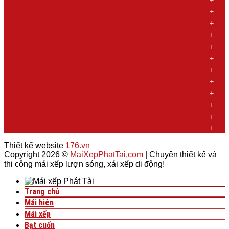
»
Mái xếp Kiên Giang
»
Mái xếp Sóc Trăng
»
Mái xếp Bạc Liêu
»
Mái xếp Hậu Giang
»
Mái xếp Cần Thơ
»
Mái xếp An Giang
»
Mái xếp Trà Vinh
»
Mái xếp Đồng Tháp
»
Mái xếp Bến Tre
»
Mái xếp Vĩnh Long
»
Mái xếp Tiền Giang
»
Mái xếp Long An
Thiết kế website
176.vn
Copyright 2026 ©
MaiXepPhatTai.com
| Chuyên thiết kế và
thi công mái xếp lượn sóng, xái xếp di động!
Trang chủ
Mái hiên
Mái xếp
Bạt cuốn