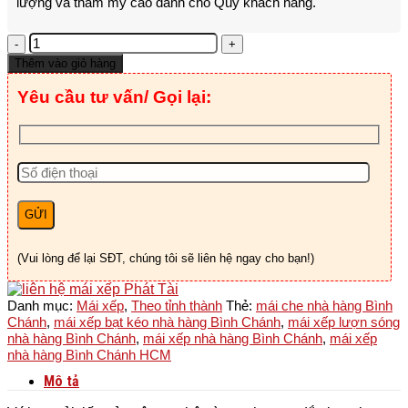
lượng và thẩm mỹ cao dành cho Quý khách hàng.
Mái
Xếp
Thêm vào giỏ hàng
Nhà
Hàng
Yêu cầu tư vấn/ Gọi lại:
Bình
Chánh
-
HCM
số
lượng
(Vui lòng để lại SĐT, chúng tôi sẽ liên hệ ngay cho bạn!)
Danh mục:
Mái xếp
,
Theo tỉnh thành
Thẻ:
mái che nhà hàng Bình
Chánh
,
mái xếp bạt kéo nhà hàng Bình Chánh
,
mái xếp lượn sóng
nhà hàng Bình Chánh
,
mái xếp nhà hàng Bình Chánh
,
mái xếp
nhà hàng Bình Chánh HCM
Mô tả