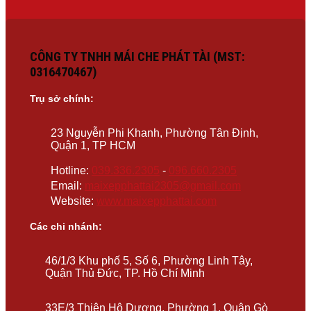
CÔNG TY TNHH MÁI CHE PHÁT TÀI (MST:
0316470467)
Trụ sở chính:
23 Nguyễn Phi Khanh, Phường Tân Định,
Quận 1, TP HCM
Hotline:
039.336.2305
-
096.660.2305
Email:
maixepphattai2305@gmail.com
Website:
www.maixepphattai.com
Các chi nhánh:
46/1/3 Khu phố 5, Số 6, Phường Linh Tây,
Quận Thủ Đức, TP. Hồ Chí Minh
33E/3 Thiên Hộ Dương, Phường 1, Quận Gò