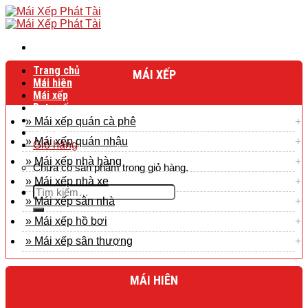
Skip
to
content
Trang chủ
MÁI XẾP
Mái hiên
Mái xếp
Bạt cuốn
Bạt mái che
» Mái xếp quán cà phê
Liên hệ
» Mái xếp quán nhậu
Giỏ hàng
» Mái xếp nhà hàng
Chưa có sản phẩm trong giỏ hàng.
» Mái xếp nhà xe
Tìm
» Mái xếp sân nhà
kiếm:
» Mái xếp hồ bơi
» Mái xếp sân thượng
MÁI HIÊN