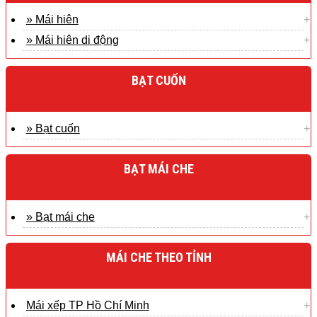
» Mái hiên
» Mái hiên di động
BẠT CUỐN
» Bạt cuốn
BẠT MÁI CHE
» Bạt mái che
MÁI CHE THEO TỈNH
Mái xếp TP Hồ Chí Minh