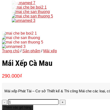
Trang chủ
/
Sản phẩm
/
Mái xếp
Mái Xếp Cà Mau
290.000
₫
Mái xếp Phát Tài – Cơ sở Thiết kế & Thi công Mái che các loại,
Mái
Xếp
Thêm vào giỏ hàng
Cà