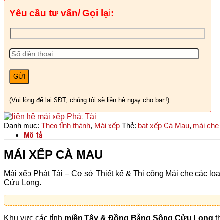
Mau
Yêu cầu tư vấn/ Gọi lại:
số
lượng
(Vui lòng để lại SĐT, chúng tôi sẽ liên hệ ngay cho bạn!)
Danh mục:
Theo tỉnh thành
,
Mái xếp
Thẻ:
bạt xếp Cà Mau
,
mái che
Mô tả
MÁI XẾP CÀ MAU
Mái xếp Phát Tài – Cơ sở Thiết kế & Thi công Mái che các lo
Cửu Long.
Khu vực các tỉnh
miền Tây & Đồng Bằng Sông Cửu Long
t