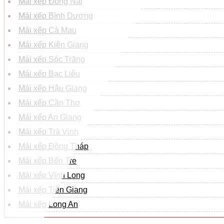
Mái xếp Đồng Nai
Mái xếp Bình Dương
Mái xếp Cà Mau
Mái xếp Kiên Giang
Mái xếp Sóc Trăng
Mái xếp Bạc Liêu
Mái xếp Hậu Giang
Mái xếp Cần Thơ
Mái xếp An Giang
Mái xếp Trà Vinh
Mái xếp Đồng Tháp
Mái xếp Bến Tre
Mái xếp Vĩnh Long
Mái xếp Tiền Giang
Mái xếp Long An