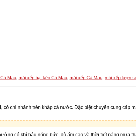
 Cà Mau
,
mái xếp bạt kéo Cà Mau
,
mái xếp Cà Mau
,
mái xếp lượn 
ại, có chi nhánh trên khắp cả nước. Đặc biệt chuyên cung cấp
hường có khí hậu nóng bức, độ ẩm cao và thời tiết nắng mưa thất