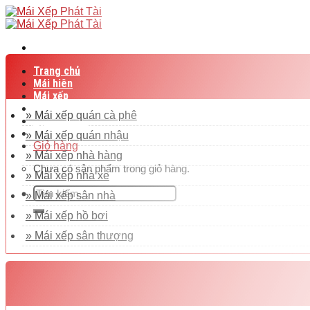
Skip
to
content
Trang chủ
Mái hiên
Mái xếp
Bạt cuốn
» Mái xếp quán cà phê
Bạt mái che
Liên hệ
» Mái xếp quán nhậu
Giỏ hàng
» Mái xếp nhà hàng
Chưa có sản phẩm trong giỏ hàng.
» Mái xếp nhà xe
Tìm
» Mái xếp sân nhà
kiếm:
» Mái xếp hồ bơi
» Mái xếp sân thượng