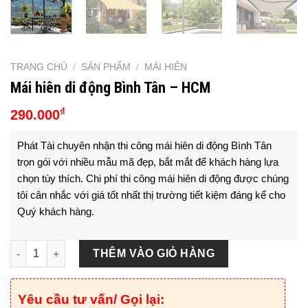
TRANG CHỦ
/
SẢN PHẨM
/
MÁI HIÊN
Mái hiên di động Bình Tân – HCM
₫
290.000
Phát Tài chuyên nhận thi công mái hiên di động Bình Tân
trọn gói với nhiều mẫu mã đẹp, bắt mắt để khách hàng lựa
chọn tùy thích. Chi phí thi công mái hiên di động được chúng
tôi cân nhắc với giá tốt nhất thị trường tiết kiệm đáng kể cho
Quý khách hàng.
Mái hiên di động Bình Tân - HCM số lượng
THÊM VÀO GIỎ HÀNG
Yêu cầu tư vấn/ Gọi lại: