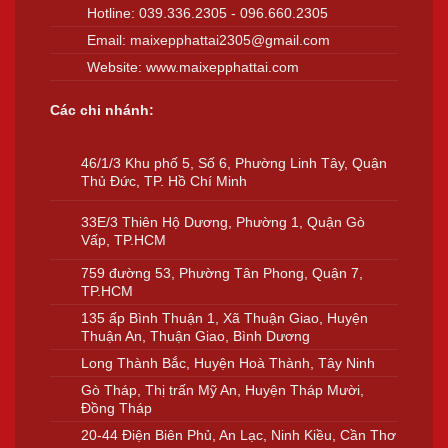
Hotline:
039.336.2305
-
096.660.2305
Email:
maixepphattai2305@gmail.com
Website:
www.maixepphattai.com
Các chi nhánh:
46/1/3 Khu phố 5, Số 6, Phường Linh Tây, Quận
Thủ Đức, TP. Hồ Chí Minh
33E/3 Thiên Hộ Dương, Phường 1, Quận Gò
Vấp, TP.HCM
759 đường 53, Phường Tân Phong, Quận 7,
TP.HCM
135 ấp Bình Thuận 1, Xã Thuận Giao, Huyện
Thuận An, Thuận Giao, Bình Dương
Long Thành Bắc, Huyện Hoà Thành, Tây Ninh
Gò Tháp, Thị trấn Mỹ An, Huyện Tháp Mười,
Đồng Tháp
20-44 Điện Biên Phủ, An Lạc, Ninh Kiều, Cần Thơ