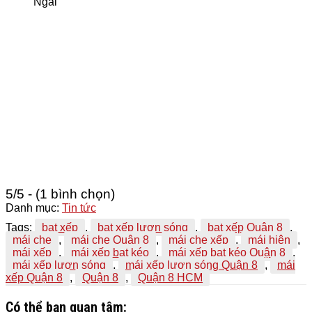
Ngãi
5/5 - (1 bình chọn)
Danh mục:
Tin tức
Tags:
bạt xếp
,
bạt xếp lượn sóng
,
bạt xếp Quận 8
,
mái che
,
mái che Quận 8
,
mái che xếp
,
mái hiên
,
mái xếp
,
mái xếp bạt kéo
,
mái xếp bạt kéo Quận 8
,
mái xếp lượn sóng
,
mái xếp lượn sóng Quận 8
,
mái
xếp Quận 8
,
Quận 8
,
Quận 8 HCM
Có thể bạn quan tâm: