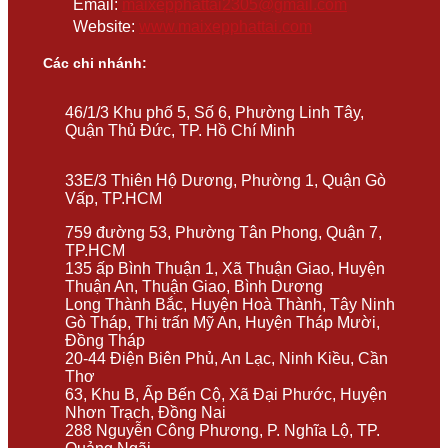
Email:
maixepphattai2305@gmail.com
Website:
www.maixepphattai.com
Các chi nhánh:
46/1/3 Khu phố 5, Số 6, Phường Linh Tây,
Quận Thủ Đức, TP. Hồ Chí Minh
33E/3 Thiên Hộ Dương, Phường 1, Quận Gò
Vấp, TP.HCM
759 đường 53, Phường Tân Phong, Quận 7,
TP.HCM
135 ấp Bình Thuận 1, Xã Thuận Giao, Huyện
Thuận An, Thuận Giao, Bình Dương
Long Thành Bắc, Huyện Hoà Thành, Tây Ninh
Gò Tháp, Thị trấn Mỹ An, Huyện Tháp Mười,
Đồng Tháp
20-44 Điện Biên Phủ, An Lạc, Ninh Kiều, Cần
Thơ
63, Khu B, Ấp Bến Cộ, Xã Đại Phước, Huyện
Nhơn Trạch, Đồng Nai
288 Nguyễn Công Phương, P. Nghĩa Lộ, TP.