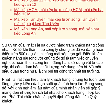
Mái xếp Quận 12, mái xếp lượn sóng, mái xếp bạt
kéo Quận 12
Mái xếp HCM, mái xếp lượn sóng HCM, mái xếp bạt
kéo HCM
Mái xếp Tân Uyên, mái xếp lượn sóng Tân Uyên,
mái xếp bạt kéo Tân Uyên
Mái xếp Long An, mái xếp lượn sóng, mái xếp bạt
kéo Long An
Sự uy tín của Phát Tài đã được hàng trăm khách hàng công
nhận. Kể từ khi thành lập công ty chúng tôi đã và đang hoàn
thiện trên 500+ dự án thi công mái xếp trọn gói. Điều khiến
khách hàng hài lòng với chúng tôi đó là làm việc chuyên
nghiệp, hoàn thiện công trình đúng hạn, sử dụng vật tư cao
cấp, thi công đảm bảo chất lượng, sử dụng bền bỉ. Và một
điều quan trọng nữa là chi phí thi công tốt nhất thị trường.
Phát Tài rất thấu hiểu tâm lý khách hàng, chúng tôi luôn luôn
lắng nghe ý kiến của bạn suốt quá trình hợp tác. Song song
đó, với kinh nghiệm lâu năm của mình nhân viên sẽ góp ý
mang đến những lợi ích tốt nhất cho khách hàng. Hợp tác
với Phát Tài chắc chắn là quyết định đúng đắn của Quý
khách.