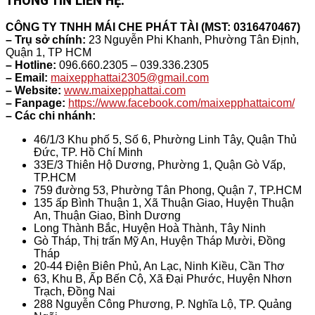
THÔNG TIN LIÊN HỆ:
CÔNG TY TNHH MÁI CHE PHÁT TÀI (MST: 0316470467)
– Trụ sở chính:
23 Nguyễn Phi Khanh, Phường Tân Định,
Quận 1, TP HCM
– Hotline:
096.660.2305 – 039.336.2305
– Email:
maixepphattai2305@gmail.com
– Website:
www.maixepphattai.com
– Fanpage:
https://www.facebook.com/maixepphattaicom/
– Các chi nhánh:
46/1/3 Khu phố 5, Số 6, Phường Linh Tây, Quận Thủ
Đức, TP. Hồ Chí Minh
33E/3 Thiên Hộ Dương, Phường 1, Quận Gò Vấp,
TP.HCM
759 đường 53, Phường Tân Phong, Quận 7, TP.HCM
135 ấp Bình Thuận 1, Xã Thuận Giao, Huyện Thuận
An, Thuận Giao, Bình Dương
Long Thành Bắc, Huyện Hoà Thành, Tây Ninh
Gò Tháp, Thị trấn Mỹ An, Huyện Tháp Mười, Đồng
Tháp
20-44 Điện Biên Phủ, An Lạc, Ninh Kiều, Cần Thơ
63, Khu B, Ấp Bến Cộ, Xã Đại Phước, Huyện Nhơn
Trạch, Đồng Nai
288 Nguyễn Công Phương, P. Nghĩa Lộ, TP. Quảng