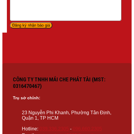
CÔNG TY TNHH MÁI CHE PHÁT TÀI (MST:
0316470467)
Trụ sở chính:
23 Nguyễn Phi Khanh, Phường Tân Định,
Quận 1, TP HCM
Hotline:
039.336.2305
-
096.660.2305