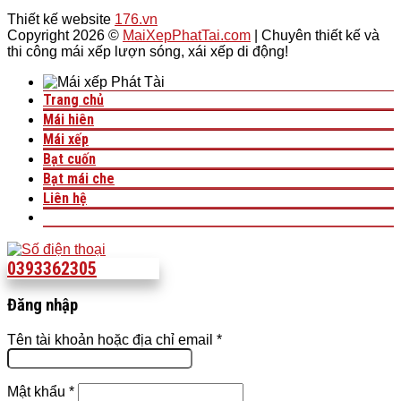
Thiết kế website
176.vn
Copyright 2026 ©
MaiXepPhatTai.com
| Chuyên thiết kế và
thi công mái xếp lượn sóng, xái xếp di động!
Trang chủ
Mái hiên
Mái xếp
Bạt cuốn
Bạt mái che
Liên hệ
0393362305
Đăng nhập
Tên tài khoản hoặc địa chỉ email
*
Mật khẩu
*