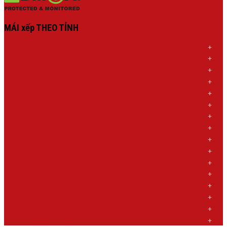
MÁI xếp THEO TỈNH
»
Mái xếp TP Hồ Chí Minh
»
Mái xếp Đồng Nai
»
Mái xếp Bình Dương
»
Mái xếp Cà Mau
»
Mái xếp Kiên Giang
»
Mái xếp Sóc Trăng
»
Mái xếp Bạc Liêu
»
Mái xếp Hậu Giang
»
Mái xếp Cần Thơ
»
Mái xếp An Giang
»
Mái xếp Trà Vinh
»
Mái xếp Đồng Tháp
»
Mái xếp Bến Tre
»
Mái xếp Vĩnh Long
»
Mái xếp Tiền Giang
»
Mái xếp Long An