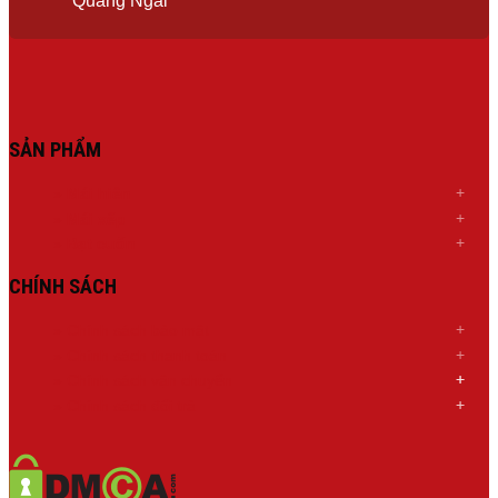
Quảng Ngãi
SẢN PHẨM
»
Mái hiên
»
Mái xếp
»
Bạt cuốn
CHÍNH SÁCH
» Chính sách bảo mật
» Chính sách thanh toán
»
Chính sách
vận chuyển
»
Chính sách đổi trả