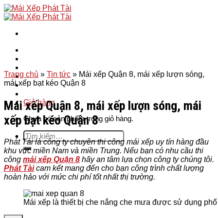
Skip
to
content
Trang chủ
Mái hiên
Mái xếp
Trang chủ
»
Tin tức
»
Mái xếp Quận 8, mái xếp lượn sóng,
Bạt cuốn
mái xếp bạt kéo Quận 8
Bạt mái che
Liên hệ
Mái xếp Quận 8, mái xếp lượn sóng, mái
Giỏ hàng
xếp bạt kéo Quận 8
Chưa có sản phẩm trong giỏ hàng.
Tìm
Phát Tài là công ty chuyên thi công mái xếp uy tín hàng đầu
kiếm:
khu vực miền Nam và miền Trung. Nếu bạn có nhu cầu thi
công
mái xếp Quận 8
hãy an tâm lựa chọn công ty chúng tôi.
Phát Tài
cam kết mang đến cho bạn công trình chất lượng
hoàn hảo với mức chi phí tốt nhất thị trường.
Mái xếp là thiết bị che nắng che mưa được sử dụng phổ