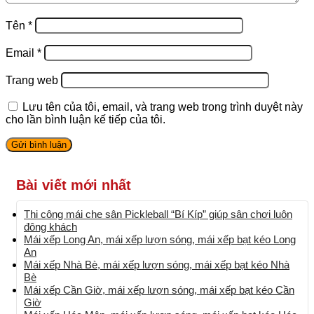
Tên
*
Email
*
Trang web
Lưu tên của tôi, email, và trang web trong trình duyệt này
cho lần bình luận kế tiếp của tôi.
Bài viết mới nhất
Thi công mái che sân Pickleball “Bí Kíp” giúp sân chơi luôn
đông khách
Mái xếp Long An, mái xếp lượn sóng, mái xếp bạt kéo Long
An
Mái xếp Nhà Bè, mái xếp lượn sóng, mái xếp bạt kéo Nhà
Bè
Mái xếp Cần Giờ, mái xếp lượn sóng, mái xếp bạt kéo Cần
Giờ