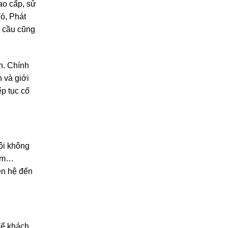
ao cấp, sử
đó, Phát
u cầu cũng
n. Chính
 và giới
ếp tục cố
tôi không
iểm…
ên hệ đến
để khách