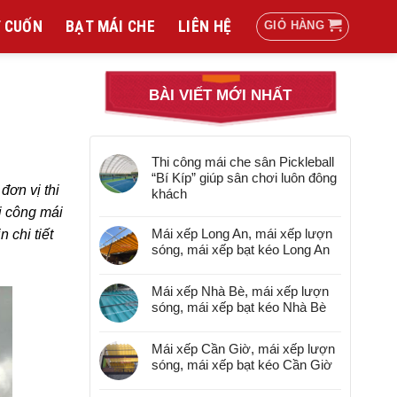
 CUỐN
BẠT MÁI CHE
LIÊN HỆ
GIỎ HÀNG
BÀI VIẾT MỚI NHẤT
Thi công mái che sân Pickleball
“Bí Kíp” giúp sân chơi luôn đông
đơn vị thi
khách
hi công mái
Mái xếp Long An, mái xếp lượn
 chi tiết
sóng, mái xếp bạt kéo Long An
Mái xếp Nhà Bè, mái xếp lượn
sóng, mái xếp bạt kéo Nhà Bè
Mái xếp Cần Giờ, mái xếp lượn
sóng, mái xếp bạt kéo Cần Giờ