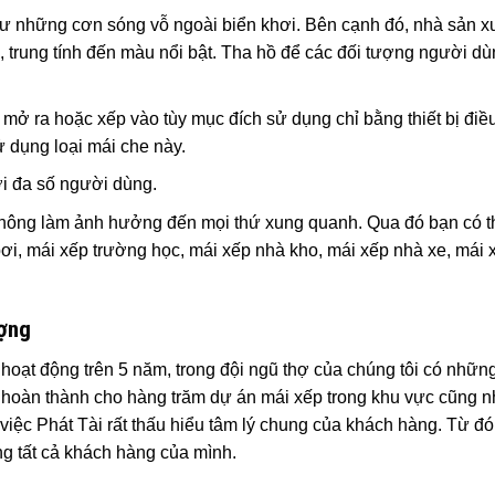
hư những cơn sóng vỗ ngoài biển khơi. Bên cạnh đó, nhà sản xu
m, trung tính đến màu nổi bật. Tha hồ để các đối tượng người dù
ể mở ra hoặc xếp vào tùy mục đích sử dụng chỉ bằng thiết bị điề
 dụng loại mái che này.
ới đa số người dùng.
không làm ảnh hưởng đến mọi thứ xung quanh. Qua đó bạn có th
ơi, mái xếp trường học, mái xếp nhà kho, mái xếp nhà xe, mái 
ượng
 hoạt động trên 5 năm, trong đội ngũ thợ của chúng tôi có nhữ
hoàn thành cho hàng trăm dự án mái xếp trong khu vực cũng 
 việc Phát Tài rất thấu hiểu tâm lý chung của khách hàng. Từ đó
g tất cả khách hàng của mình.