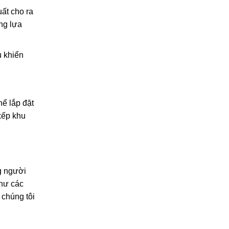
ất cho ra
ng lựa
u khiển
ể lắp đặt
xếp khu
ng người
như các
 chúng tôi