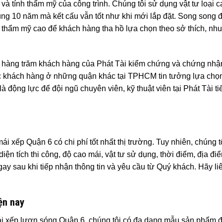
à tính thẩm mỹ của công trình. Chúng tôi sử dụng vật tư loại c
dùng 10 năm mà kết cấu vẫn tốt như khi mới lắp đặt. Song song 
 thẩm mỹ cao để khách hàng tha hồ lựa chọn theo sở thích, nh
c hàng trăm khách hàng của Phát Tài kiểm chứng và chứng nhậ
ược khách hàng ở những quận khác tại TPHCM tin tưởng lựa chọn
 động lực để đội ngũ chuyên viên, kỹ thuật viên tại Phát Tài ti
ái xếp Quận 6 có chi phí tốt nhất thị trường. Tuy nhiên, chúng 
o diện tích thi công, độ cao mái, vật tư sử dụng, thời điểm, địa đ
gay sau khi tiếp nhận thông tin và yêu cầu từ Quý khách. Hãy li
ện nay
 mái xếp lượn sóng Quận 6, chúng tôi có đa dạng mẫu sản phẩm 