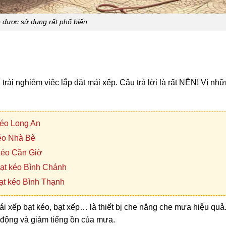
 được sử dụng rất phổ biến
rải nghiệm việc lắp đặt mái xếp. Câu trả lời là rất NÊN! Vì nhữ
kéo Long An
kéo Nhà Bè
 kéo Cần Giờ
bạt kéo Bình Chánh
ạt kéo Bình Thạnh
i xếp bạt kéo, bạt xếp… là thiết bị che nắng che mưa hiệu quả
 động và giảm tiếng ồn của mưa.