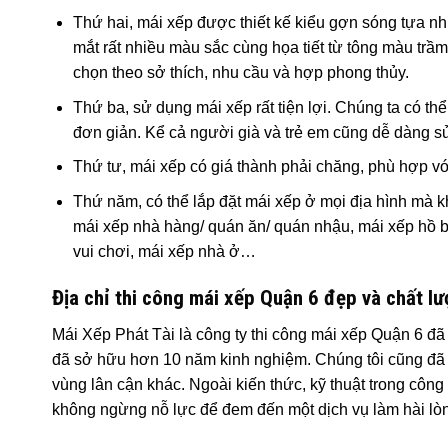
Thứ hai, mái xếp được thiết kế kiểu gợn sóng tựa n
mắt rất nhiều màu sắc cùng họa tiết từ tông màu trầ
chọn theo sở thích, nhu cầu và hợp phong thủy.
Thứ ba, sử dụng mái xếp rất tiện lợi. Chúng ta có th
đơn giản. Kể cả người già và trẻ em cũng dễ dàng sử
Thứ tư, mái xếp có giá thành phải chăng, phù hợp v
Thứ năm, có thể lắp đặt mái xếp ở mọi địa hình mà 
mái xếp nhà hàng/ quán ăn/ quán nhậu, mái xếp hồ b
vui chơi, mái xếp nhà ở…
Địa chỉ thi công mái xếp Quận 6 đẹp và chất l
Mái Xếp Phát Tài là công ty thi công mái xếp Quận 6 đã
đã sở hữu hơn 10 năm kinh nghiệm. Chúng tôi cũng đã 
vùng lân cận khác. Ngoài kiến thức, kỹ thuật trong công
không ngừng nỗ lực để đem đến một dịch vụ làm hài lòn