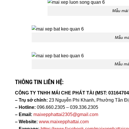
Mẫu mái 
Mẫu mái
Mẫu mái
THÔNG TIN LIÊN HỆ:
CÔNG TY TNHH MÁI CHE PHÁT TÀI (MST: 03164704
– Trụ sở chính:
23 Nguyễn Phi Khanh, Phường Tân Đị
– Hotline:
096.660.2305 – 039.336.2305
– Email:
maixepphattai2305@gmail.com
– Website:
www.maixepphattai.com
– Fanpage:
https://www.facebook.com/maixepphattaico