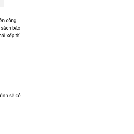
nên công
h sách bảo
ái xếp thì
rình sẽ có