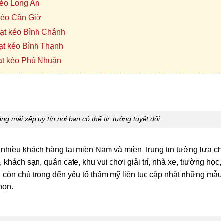
kéo Long An
 kéo Cần Giờ
bạt kéo Bình Chánh
ạt kéo Bình Thạnh
ạt kéo Phú Nhuận
ông mái xếp uy tín nơi bạn có thể tin tưởng tuyệt đối
c nhiều khách hàng tại miền Nam và miền Trung tin tưởng lựa c
khách sạn, quán cafe, khu vui chơi giải trí, nhà xe, trường họ
i còn chú trọng đến yếu tố thẩm mỹ liên tục cập nhật những mẫ
họn.