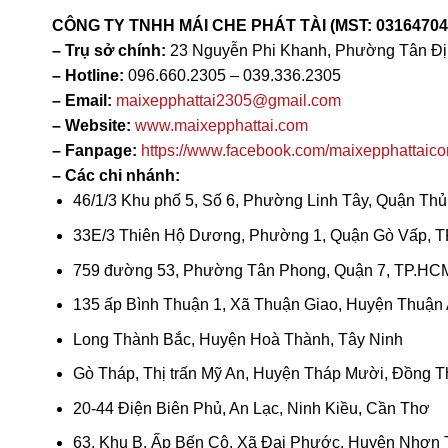
CÔNG TY TNHH MÁI CHE PHÁT TÀI (MST: 03164704
– Trụ sở chính:
23 Nguyễn Phi Khanh, Phường Tân Đị
– Hotline:
096.660.2305 – 039.336.2305
– Email:
maixepphattai2305@gmail.com
– Website:
www.maixepphattai.com
– Fanpage:
https://www.facebook.com/maixepphattaico
– Các chi nhánh:
46/1/3 Khu phố 5, Số 6, Phường Linh Tây, Quận Thủ
33E/3 Thiên Hộ Dương, Phường 1, Quận Gò Vấp, 
759 đường 53, Phường Tân Phong, Quận 7, TP.HC
135 ấp Bình Thuận 1, Xã Thuận Giao, Huyện Thuận
Long Thành Bắc, Huyện Hoà Thành, Tây Ninh
Gò Tháp, Thị trấn Mỹ An, Huyện Tháp Mười, Đồng 
20-44 Điện Biên Phủ, An Lạc, Ninh Kiều, Cần Thơ
63, Khu B, Ấp Bến Cộ, Xã Đại Phước, Huyện Nhơn 