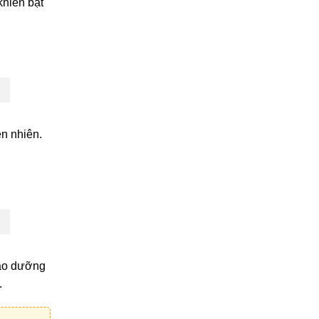
khiến bạt
ên nhiên.
bảo dưỡng
.