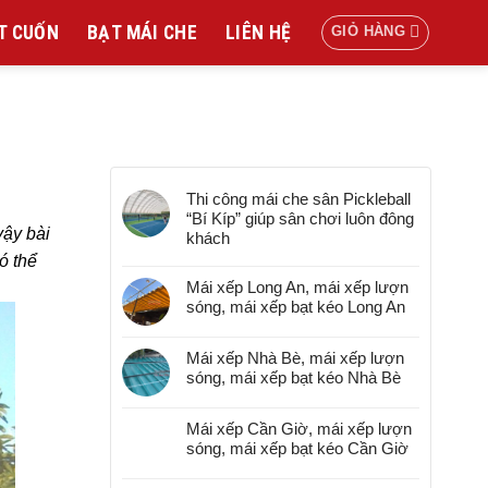
T CUỐN
BẠT MÁI CHE
LIÊN HỆ
GIỎ HÀNG
BÀI VIẾT MỚI NHẤT
Thi công mái che sân Pickleball
“Bí Kíp” giúp sân chơi luôn đông
vậy bài
khách
ó thể
Mái xếp Long An, mái xếp lượn
sóng, mái xếp bạt kéo Long An
Mái xếp Nhà Bè, mái xếp lượn
sóng, mái xếp bạt kéo Nhà Bè
Mái xếp Cần Giờ, mái xếp lượn
sóng, mái xếp bạt kéo Cần Giờ