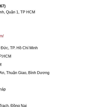
67)
nh, Quận 1, TP HCM
m/
 Đức, TP. Hồ Chí Minh
TP.HCM
M
 An, Thuận Giao, Bình Dương
Tháp
Trạch, Đồng Nai