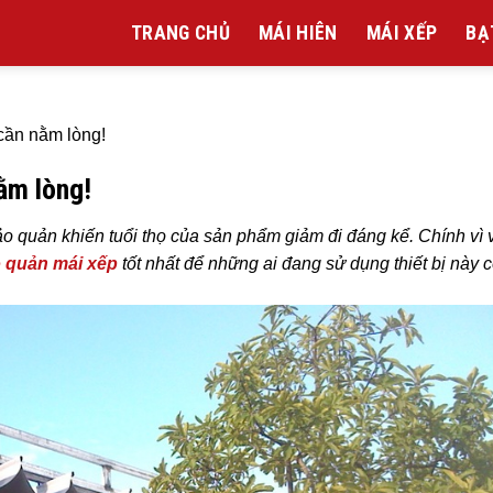
TRANG CHỦ
MÁI HIÊN
MÁI XẾP
BẠ
cần nằm lòng!
ằm lòng!
 quản khiến tuổi thọ của sản phẩm giảm đi đáng kể. Chính vì 
 quản mái xếp
tốt nhất để những ai đang sử dụng thiết bị này c