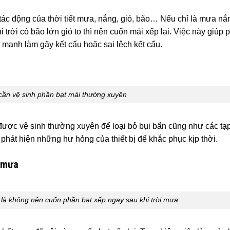
 tác động của thời tiết mưa, nắng, gió, bão… Nếu chỉ là mưa nắ
 trời có bão lớn gió to thì nên cuốn mái xếp lại. Việc này giúp 
 mạnh làm gãy kết cấu hoặc sai lệch kết cấu.
cần vệ sinh phần bạt mái thường xuyên
được vệ sinh thường xuyên để loại bỏ bụi bẩn cũng như các tạp
phát hiện những hư hỏng của thiết bị để khắc phục kịp thời.
n mưa
là không nên cuốn phần bạt xếp ngay sau khi trời mưa