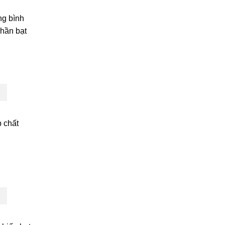
ng bình
phần bạt
 chất