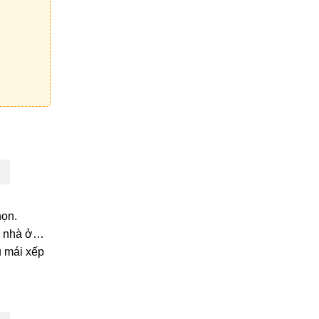
họn.
c, nhà ở…
u mái xếp