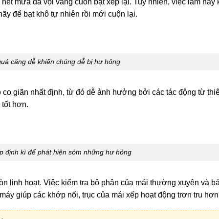
 hết mưa đã vội vàng cuốn bạt xếp lại. Tuy nhiên, việc làm này 
ãy để bạt khô tự nhiên rồi mới cuộn lại.
quá căng dễ khiến chúng dễ bị hư hỏng
co giãn nhất định, từ đó dễ ảnh hưởng bởi các tác động từ thi
 tốt hơn.
 định kì để phát hiện sớm những hư hỏng
òn linh hoạt. Việc kiểm tra bộ phận của mái thường xuyên và 
 máy giúp các khớp nối, trục của mái xếp hoạt động trơn tru hơn