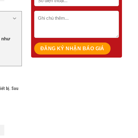
g như
ết bị. Sau