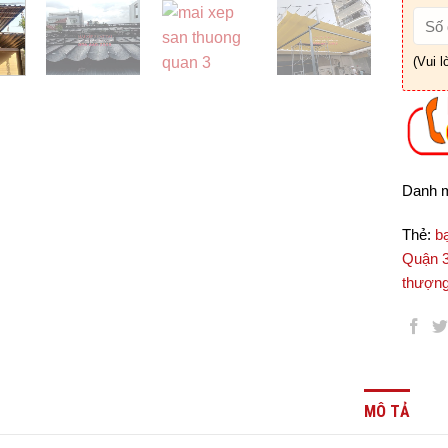
(Vui l
Danh 
Thẻ:
b
Quận 
thượn
MÔ TẢ