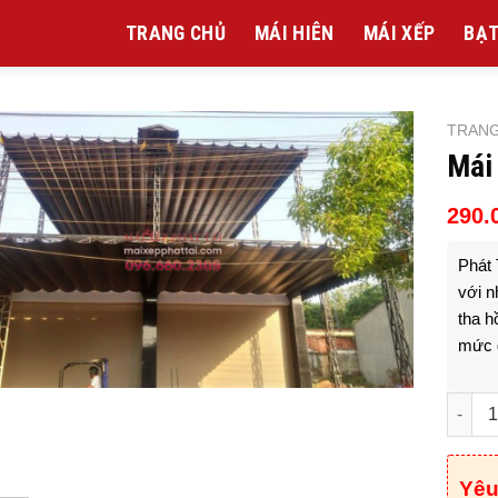
TRANG CHỦ
MÁI HIÊN
MÁI XẾP
BẠT
TRAN
Mái
290.
Phát 
với n
tha h
mức g
Mái Xế
Yêu