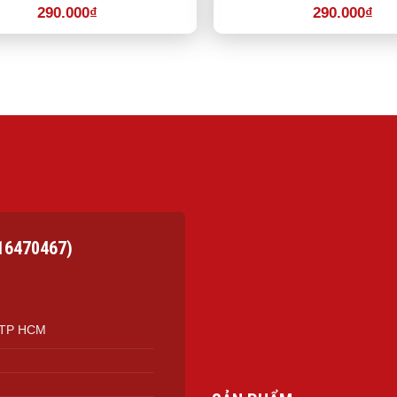
290.000
₫
290.000
₫
16470467)
, TP HCM