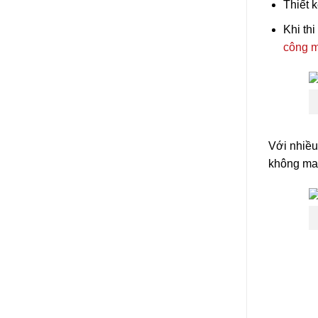
Thiết 
Khi th
công m
Với nhiều
không may