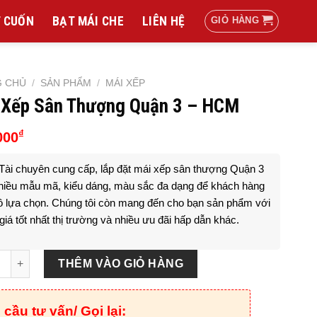
 CUỐN
BẠT MÁI CHE
LIÊN HỆ
GIỎ HÀNG
G CHỦ
/
SẢN PHẨM
/
MÁI XẾP
 Xếp Sân Thượng Quận 3 – HCM
₫
000
Tài chuyên cung cấp, lắp đặt mái xếp sân thượng Quận 3
hiều mẫu mã, kiểu dáng, màu sắc đa dạng để khách hàng
ồ lựa chọn. Chúng tôi còn mang đến cho bạn sản phẩm với
iá tốt nhất thị trường và nhiều ưu đãi hấp dẫn khác.
p Sân Thượng Quận 3 - HCM số lượng
THÊM VÀO GIỎ HÀNG
 cầu tư vấn/ Gọi lại: