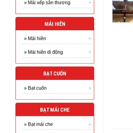
» Mái xếp sân thượng
MÁI HIÊN
» Mái hiên
» Mái hiên di động
BẠT CUỐN
» Bạt cuốn
BẠT MÁI CHE
» Bạt mái che