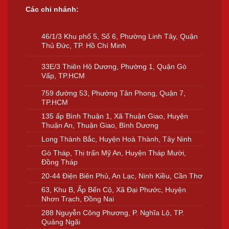
Các chi nhánh:
46/1/3 Khu phố 5, Số 6, Phường Linh Tây, Quận
Thủ Đức, TP. Hồ Chí Minh
33E/3 Thiên Hộ Dương, Phường 1, Quận Gò
Vấp, TP.HCM
759 đường 53, Phường Tân Phong, Quận 7,
TP.HCM
135 ấp Bình Thuận 1, Xã Thuận Giao, Huyện
Thuận An, Thuận Giao, Bình Dương
Long Thành Bắc, Huyện Hoà Thành, Tây Ninh
Gò Tháp, Thị trấn Mỹ An, Huyện Tháp Mười,
Đồng Tháp
20-44 Điện Biên Phủ, An Lạc, Ninh Kiều, Cần Thơ
63, Khu B, Ấp Bến Cộ, Xã Đại Phước, Huyện
Nhơn Trạch, Đồng Nai
288 Nguyễn Công Phương, P. Nghĩa Lộ, TP.
Quảng Ngãi