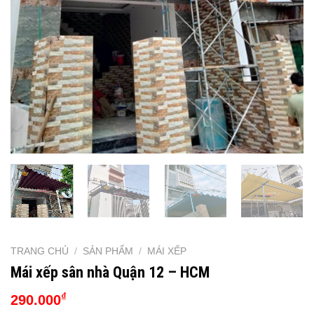
TRANG CHỦ
/
SẢN PHẨM
/
MÁI XẾP
Mái xếp sân nhà Quận 12 – HCM
₫
290.000