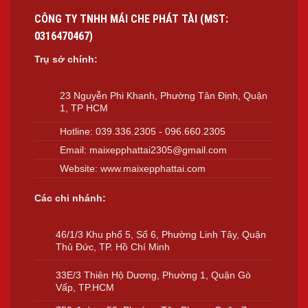
CÔNG TY TNHH MÁI CHE PHÁT TÀI (MST:
0316470467)
Trụ sở chính:
23 Nguyễn Phi Khanh, Phường Tân Định, Quận
1, TP HCM
Hotline:
039.336.2305
-
096.660.2305
Email:
maixepphattai2305@gmail.com
Website:
www.maixepphattai.com
Các chi nhánh:
46/1/3 Khu phố 5, Số 6, Phường Linh Tây, Quận
Thủ Đức, TP. Hồ Chí Minh
33E/3 Thiên Hộ Dương, Phường 1, Quận Gò
Vấp, TP.HCM