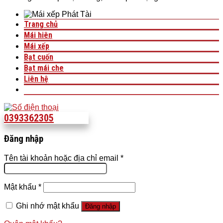
Trang chủ
Mái hiên
Mái xếp
Bạt cuốn
Bạt mái che
Liên hệ
0393362305
Đăng nhập
Tên tài khoản hoặc địa chỉ email
*
Mật khẩu
*
Ghi nhớ mật khẩu
Đăng nhập