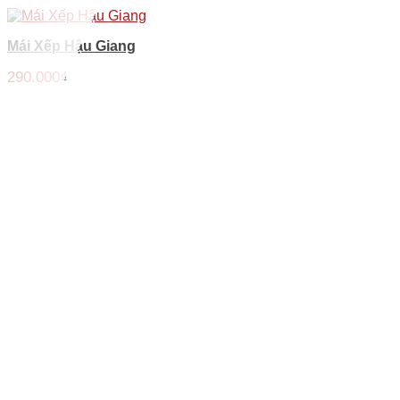
Mái Xếp Hậu Giang
290.000
₫