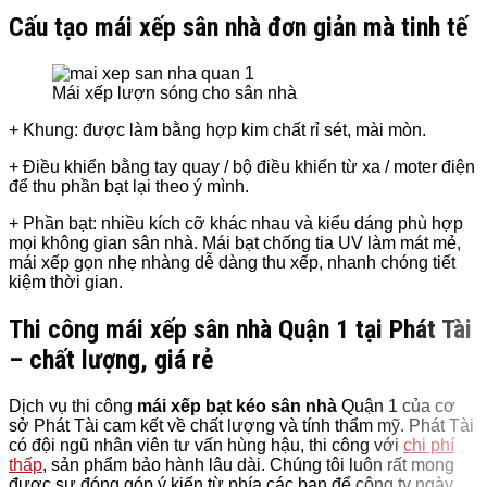
Cấu tạo mái xếp sân nhà đơn giản mà tinh tế
Mái xếp lượn sóng cho sân nhà
+ Khung: được làm bằng hợp kim chất rỉ sét, mài mòn.
+ Điều khiển bằng tay quay / bộ điều khiển từ xa / moter điện
để thu phần bạt lại theo ý mình.
+ Phần bạt: nhiều kích cỡ khác nhau và kiểu dáng phù hợp
mọi không gian sân nhà. Mái bạt chống tia UV làm mát mẻ,
mái xếp gọn nhẹ nhàng dễ dàng thu xếp, nhanh chóng tiết
kiệm thời gian.
Thi công mái xếp sân nhà Quận 1 tại Phát Tài
– chất lượng, giá rẻ
Dịch vụ thi công
mái xếp bạt kéo sân nhà
Quận 1
của cơ
sở Phát Tài cam kết về chất lượng và tính thẩm mỹ. Phát Tài
có đội ngũ nhân viên tư vấn hùng hậu, thi công với
chi phí
thấp
, sản phẩm bảo hành lâu dài. Chúng tôi luôn rất mong
được sự đóng góp ý kiến từ phía các bạn để công ty ngày