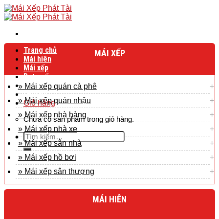
Skip
to
content
Trang chủ
MÁI XẾP
Mái hiên
Mái xếp
Bạt cuốn
Bạt mái che
» Mái xếp quán cà phê
Liên hệ
» Mái xếp quán nhậu
Giỏ hàng
» Mái xếp nhà hàng
Chưa có sản phẩm trong giỏ hàng.
» Mái xếp nhà xe
Tìm
» Mái xếp sân nhà
kiếm:
» Mái xếp hồ bơi
» Mái xếp sân thượng
MÁI HIÊN