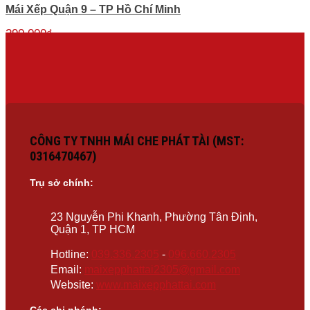
Mái Xếp Quận 9 – TP Hồ Chí Minh
290.000
₫
CÔNG TY TNHH MÁI CHE PHÁT TÀI (MST:
0316470467)
Trụ sở chính:
23 Nguyễn Phi Khanh, Phường Tân Định,
Quận 1, TP HCM
Hotline:
039.336.2305
-
096.660.2305
Email:
maixepphattai2305@gmail.com
Website:
www.maixepphattai.com