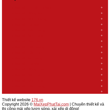
»
Mái xếp TP Hồ Chí Minh
»
Mái xếp Đồng Nai
»
Mái xếp Bình Dương
»
Mái xếp Cà Mau
»
Mái xếp Kiên Giang
»
Mái xếp Sóc Trăng
»
Mái xếp Bạc Liêu
»
Mái xếp Hậu Giang
»
Mái xếp Cần Thơ
»
Mái xếp An Giang
»
Mái xếp Trà Vinh
»
Mái xếp Đồng Tháp
»
Mái xếp Bến Tre
»
Mái xếp Vĩnh Long
»
Mái xếp Tiền Giang
»
Mái xếp Long An
Thiết kế website
176.vn
Copyright 2026 ©
MaiXepPhatTai.com
| Chuyên thiết kế và
thi công mái xếp lượn sóng, xái xếp di động!