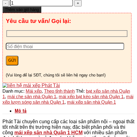
Mái
xếp
Thêm vào giỏ hàng
sân
nhà
Yêu cầu tư vấn/ Gọi lại:
Quận
1
-
HCM
số
lượng
(Vui lòng để lại SĐT, chúng tôi sẽ liên hệ ngay cho bạn!)
Danh mục:
Mái xếp
,
Theo tỉnh thành
Thẻ:
bạt xếp sân nhà Quận
1
,
mái che sân nhà Quận 1
,
mái xếp bạt kéo sân nhà Quận 1
,
mái
xếp lượn sóng sân nhà Quận 1
,
mái xếp sân nhà Quận 1
Mô tả
Phát Tài chuyên cung cấp các loại sản phẩm nội – ngoại thất
tốt nhất trên thị trường hiện nay, đặc biệt phân phối và thi
công
m
ái xếp sân nhà Quận 1 HCM
với nhiều sản phẩm