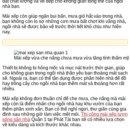
đạt chất lượng và vẻ đẹp cho không gian tổng thể của ngôi
nhà bạn.
Mái xếp còn giúp ngăn bụi bẩn, mưa gió hắt vào trong nhà,
bạn không còn lo sợ những cơn mưa bất chợt khi vắng nhà
,
ngôi nhà sẽ được bảo vệ trước thời tiết khó chịu như hiện
nay.
Mái xếp vừa che nắng chưa mưa vừa tăng tính thẩm mỹ
Thiết bị không bị hỏng mốc và mục nát trước thời gian, giúp
cho không gian trong ngôi nhà thân yêu bạn thoáng mát sạch
sẽ. Ngoài ra, bạn có thể tận dụng được phần hiên nhà để đồ
hay trồng cây cho ngôi nhà bạn thêm mát và thoáng hơn rất
nhiều.
Mái xếp không đơn thuần chỉ để che mưa, che nắng mà mái
xếp còn là điểm nhấn cho ngôi nhà hay khu vườn của bạn
thêm phần xinh xắn. Bạn có thể nghỉ ngơi, thư giãn cùng gia
đình sau những giờ làm việc mệt mỏi.
Thi công mái xếp lượn
sóng sân nhà
Quận 1 tại Phát Tài bạn sẽ có nhiều lựa chọn
về kiểu dáng và kích thước khác nhau.