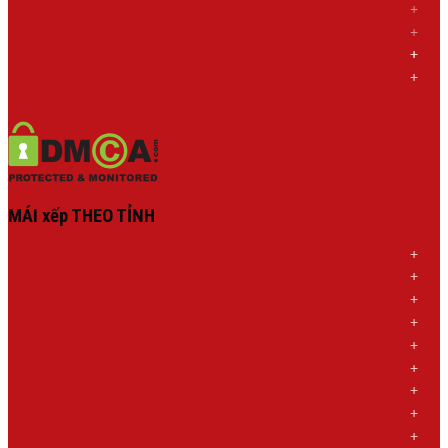
» Chính sách bảo mật
» Chính sách thanh toán
»
Chính sách
vận chuyển
»
Chính sách đổi trả
MÁI xếp THEO TỈNH
»
Mái xếp TP Hồ Chí Minh
»
Mái xếp Đồng Nai
»
Mái xếp Bình Dương
»
Mái xếp Cà Mau
»
Mái xếp Kiên Giang
»
Mái xếp Sóc Trăng
»
Mái xếp Bạc Liêu
»
Mái xếp Hậu Giang
»
Mái xếp Cần Thơ