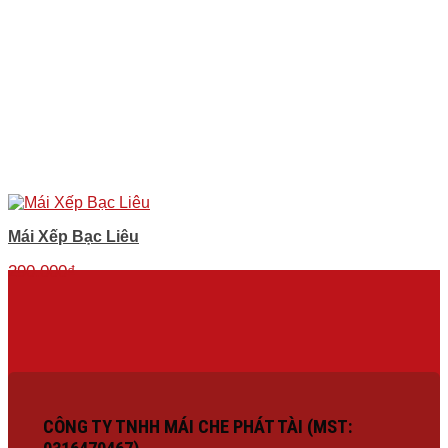
Mái Xếp Bạc Liêu
290.000
₫
CÔNG TY TNHH MÁI CHE PHÁT TÀI (MST: