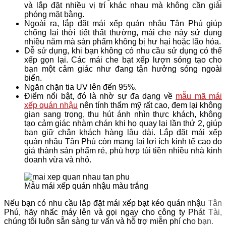
và lắp đặt nhiều vị trí khác nhau mà không cần giải
phóng mặt bằng.
Ngoài ra, lắp đặt mái xếp quán nhậu Tân Phú giúp
chống lại thời tiết thất thường, mái che này sử dụng
nhiều năm mà sản phẩm không bị hư hại hoặc lão hóa.
Dễ sử dụng, khi bạn không có nhu cầu sử dụng có thể
xếp gọn lại. Các mái che bạt xếp lượn sóng tạo cho
bạn một cảm giác như đang tận hưởng sóng ngoài
biển.
Ngăn chặn tia UV lên đến 95%.
Điểm nổi bật, đó là nhờ sự đa dạng về
mẫu mã mái
xếp quán nhậu
nên tính thẩm mỹ rất cao, đem lại không
gian sang trọng, thu hút ánh nhìn thực khách, không
tạo cảm giác nhàm chán khi họ quay lại lần thứ 2, giúp
bạn giữ chân khách hàng lâu dài. Lắp đặt mái xếp
quán nhậu Tân Phú còn mang lại lợi ích kinh tế cao do
giá thành sản phẩm rẻ, phù hợp túi tiền nhiều nhà kinh
doanh vừa và nhỏ.
Mẫu mái xếp quán nhậu màu trắng
Nếu bạn có nhu cầu lắp đặt mái xếp bạt kéo quán nhậu Tân
Phú, hãy nhấc máy lên và gọi ngay cho công ty Phát Tài,
chúng tôi luôn sẵn sàng tư vấn và hỗ trợ miễn phí cho bạn.