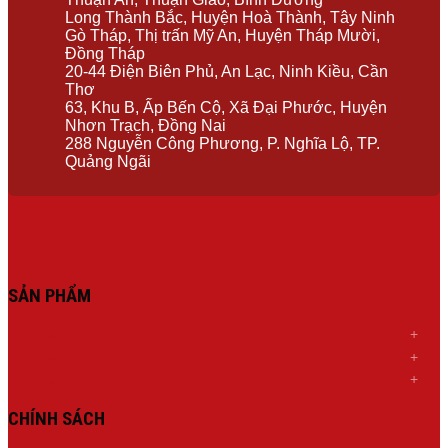
Long Thành Bắc, Huyện Hoà Thành, Tây Ninh
Gò Tháp, Thị trấn Mỹ An, Huyện Tháp Mười,
Đồng Tháp
20-44 Điện Biên Phủ, An Lạc, Ninh Kiều, Cần
Thơ
63, Khu B, Ấp Bến Cộ, Xã Đại Phước, Huyện
Nhơn Trạch, Đồng Nai
288 Nguyễn Công Phương, P. Nghĩa Lộ, TP.
Quảng Ngãi
SẢN PHẨM
»
Mái hiên
»
Mái xếp
»
Bạt cuốn
CHÍNH SÁCH