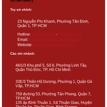
0316470467)
Trụ sở chính:
23 Nguyễn Phi Khanh, Phường Tân Định,
Quận 1, TP HCM
Hotline:
039.336.2305
-
096.660.2305
Email:
maixepphattai2305@gmail.com
Website:
www.maixepphattai.com
Các chi nhánh:
46/1/3 Khu phố 5, Số 6, Phường Linh Tây,
Quận Thủ Đức, TP. Hồ Chí Minh
33E/3 Thiên Hộ Dương, Phường 1, Quận Gò
Vấp, TP.HCM
759 đường 53, Phường Tân Phong, Quận 7,
TP.HCM
135 ấp Bình Thuận 1, Xã Thuận Giao, Huyện
Thuận An, Thuận Giao, Bình Dương