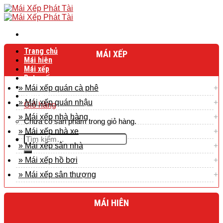
Skip
to
content
Trang chủ
MÁI XẾP
Mái hiên
Mái xếp
Bạt cuốn
Bạt mái che
» Mái xếp quán cà phê
Liên hệ
» Mái xếp quán nhậu
Giỏ hàng
» Mái xếp nhà hàng
Chưa có sản phẩm trong giỏ hàng.
» Mái xếp nhà xe
Tìm
» Mái xếp sân nhà
kiếm:
» Mái xếp hồ bơi
» Mái xếp sân thượng
MÁI HIÊN