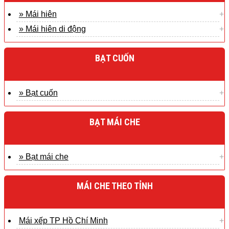
» Mái hiên
» Mái hiên di động
BẠT CUỐN
» Bạt cuốn
BẠT MÁI CHE
» Bạt mái che
MÁI CHE THEO TỈNH
Mái xếp TP Hồ Chí Minh