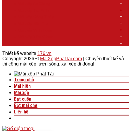
»
Mái xếp An Giang
»
Mái xếp Trà Vinh
»
Mái xếp Đồng Tháp
»
Mái xếp Bến Tre
»
Mái xếp Vĩnh Long
»
Mái xếp Tiền Giang
»
Mái xếp Long An
Thiết kế website
176.vn
Copyright 2026 ©
MaiXepPhatTai.com
| Chuyên thiết kế và
thi công mái xếp lượn sóng, xái xếp di động!
Trang chủ
Mái hiên
Mái xếp
Bạt cuốn
Bạt mái che
Liên hệ