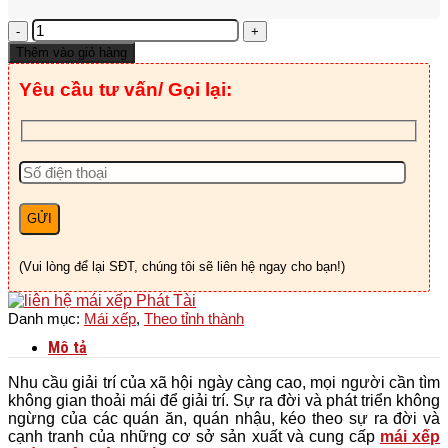
Mái
Xếp
Thêm vào giỏ hàng
Quán
Nhậu
Yêu cầu tư vấn/ Gọi lại:
Tân
Phú
-
HCM
số
lượng
(Vui lòng để lại SĐT, chúng tôi sẽ liên hệ ngay cho bạn!)
Danh mục:
Mái xếp
,
Theo tỉnh thành
Mô tả
Nhu cầu giải trí của xã hội ngày càng cao, mọi người cần tìm
không gian thoải mái để giải trí. Sự ra đời và phát triển không
ngừng của các quán ăn, quán nhậu, kéo theo sự ra đời và
cạnh tranh của những cơ sở sản xuất và cung cấp
mái xếp