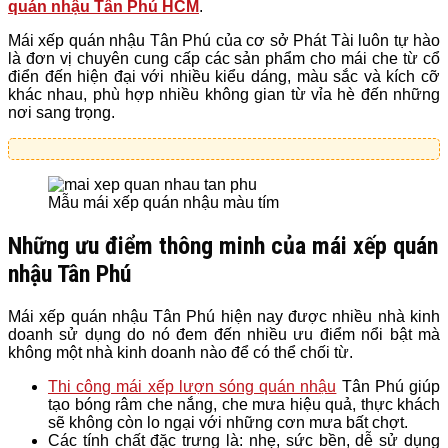
quán nhậu Tân Phú HCM
.
Mái xếp quán nhậu Tân Phú của cơ sở Phát Tài luôn tự hào
là đơn vị chuyên cung cấp các sản phẩm cho mái che từ cổ
điển đến hiện đại với nhiều kiểu dáng, màu sắc và kích cỡ
khác nhau, phù hợp nhiều không gian từ vỉa hè đến những
nơi sang trọng.
Mẫu mái xếp quán nhậu màu tím
Những ưu điểm thông minh của mái xếp quán
nhậu Tân Phú
Mái xếp quán nhậu Tân Phú hiện nay được nhiều nhà kinh
doanh sử dụng do nó đem đến nhiều ưu điểm nổi bật mà
không một nhà kinh doanh nào để có thể chối từ.
Thi công mái xếp lượn sóng quán nhậu
Tân Phú giúp
tạo bóng râm che nắng, che mưa hiệu quả, thực khách
sẽ không còn lo ngại với những cơn mưa bất chợt.
Các tính chất đặc trưng là: nhẹ, sức bền, dễ sử dụng