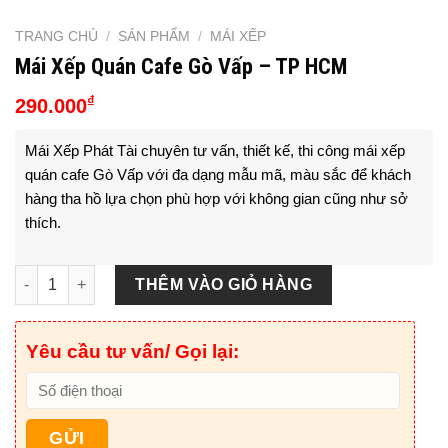
TRANG CHỦ
/
SẢN PHẨM
/
MÁI XẾP
Mái Xếp Quán Cafe Gò Vấp – TP HCM
₫
290.000
Mái Xếp Phát Tài chuyên tư vấn, thiết kế, thi công mái xếp
quán cafe Gò Vấp với đa dạng mẫu mã, màu sắc để khách
hàng tha hồ lựa chọn phù hợp với không gian cũng như sở
thích.
Mái Xếp Quán Cafe Gò Vấp - TP HCM số lượng
THÊM VÀO GIỎ HÀNG
Yêu cầu tư vấn/ Gọi lại: