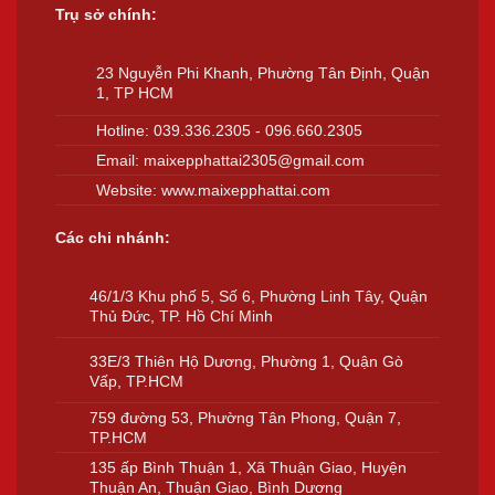
Trụ sở chính:
23 Nguyễn Phi Khanh, Phường Tân Định, Quận
1, TP HCM
Hotline:
039.336.2305
-
096.660.2305
Email:
maixepphattai2305@gmail.com
Website:
www.maixepphattai.com
Các chi nhánh:
46/1/3 Khu phố 5, Số 6, Phường Linh Tây, Quận
Thủ Đức, TP. Hồ Chí Minh
33E/3 Thiên Hộ Dương, Phường 1, Quận Gò
Vấp, TP.HCM
759 đường 53, Phường Tân Phong, Quận 7,
TP.HCM
135 ấp Bình Thuận 1, Xã Thuận Giao, Huyện
Thuận An, Thuận Giao, Bình Dương