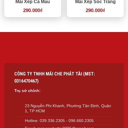
Mái Xếp Cà Mau
Mái Xếp Sóc Trăng
290.000
₫
290.000
₫
CÔNG TY TNHH MÁI CHE PHÁT TÀI (MST:
0316470467)
Trụ sở chính:
23 Nguyễn Phi Khanh, Phường Tân Định, Quận
1, TP HCM
Hotline:
039.336.2305
-
096.660.2305