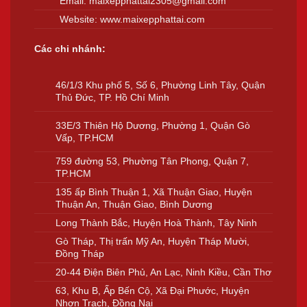
Email:
maixepphattai2305@gmail.com
Website:
www.maixepphattai.com
Các chi nhánh:
46/1/3 Khu phố 5, Số 6, Phường Linh Tây, Quận
Thủ Đức, TP. Hồ Chí Minh
33E/3 Thiên Hộ Dương, Phường 1, Quận Gò
Vấp, TP.HCM
759 đường 53, Phường Tân Phong, Quận 7,
TP.HCM
135 ấp Bình Thuận 1, Xã Thuận Giao, Huyện
Thuận An, Thuận Giao, Bình Dương
Long Thành Bắc, Huyện Hoà Thành, Tây Ninh
Gò Tháp, Thị trấn Mỹ An, Huyện Tháp Mười,
Đồng Tháp
20-44 Điện Biên Phủ, An Lạc, Ninh Kiều, Cần Thơ
63, Khu B, Ấp Bến Cộ, Xã Đại Phước, Huyện
Nhơn Trạch, Đồng Nai