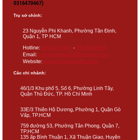
0316470467)
Trụ sở chính:
23 Nguyễn Phi Khanh, Phường Tân Định,
Quận 1, TP HCM
Hotline:
039.336.2305
-
096.660.2305
Email:
maixepphattai2305@gmail.com
Website:
www.maixepphattai.com
Các chi nhánh:
46/1/3 Khu phố 5, Số 6, Phường Linh Tây,
Quận Thủ Đức, TP. Hồ Chí Minh
33E/3 Thiên Hộ Dương, Phường 1, Quận Gò
Vấp, TP.HCM
759 đường 53, Phường Tân Phong, Quận 7,
TP.HCM
135 ấp Bình Thuận 1, Xã Thuận Giao, Huyện