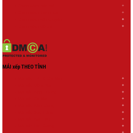
» Chính sách bảo mật
» Chính sách thanh toán
»
Chính sách
vận chuyển
»
Chính sách đổi trả
MÁI xếp THEO TỈNH
»
Mái xếp TP Hồ Chí Minh
»
Mái xếp Đồng Nai
»
Mái xếp Bình Dương
»
Mái xếp Cà Mau
»
Mái xếp Kiên Giang
»
Mái xếp Sóc Trăng
»
Mái xếp Bạc Liêu
»
Mái xếp Hậu Giang
»
Mái xếp Cần Thơ