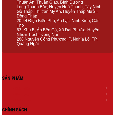
Thuận An, Thuận Giao, Bình Dương
Long Thành Bắc, Huyện Hoà Thành, Tây Ninh
Gò Tháp, Thị trấn Mỹ An, Huyện Tháp Mười,
Đồng Tháp
20-44 Điện Biên Phủ, An Lạc, Ninh Kiều, Cần
Thơ
63, Khu B, Ấp Bến Cộ, Xã Đại Phước, Huyện
Nhơn Trạch, Đồng Nai
288 Nguyễn Công Phương, P. Nghĩa Lộ, TP.
Quảng Ngãi
SẢN PHẨM
»
Mái hiên
»
Mái xếp
»
Bạt cuốn
CHÍNH SÁCH