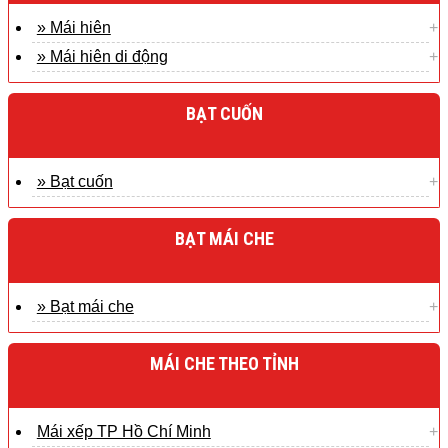
» Mái hiên
» Mái hiên di động
BẠT CUỐN
» Bạt cuốn
BẠT MÁI CHE
» Bạt mái che
MÁI CHE THEO TỈNH
Mái xếp TP Hồ Chí Minh