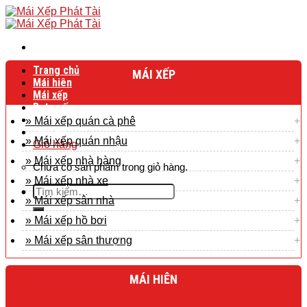
Skip
to
content
Trang chủ
MÁI XẾP
Mái hiên
Mái xếp
Bạt cuốn
Bạt mái che
» Mái xếp quán cà phê
Liên hệ
» Mái xếp quán nhậu
Giỏ hàng
» Mái xếp nhà hàng
Chưa có sản phẩm trong giỏ hàng.
» Mái xếp nhà xe
Tìm
» Mái xếp sân nhà
kiếm:
» Mái xếp hồ bơi
» Mái xếp sân thượng
MÁI HIÊN