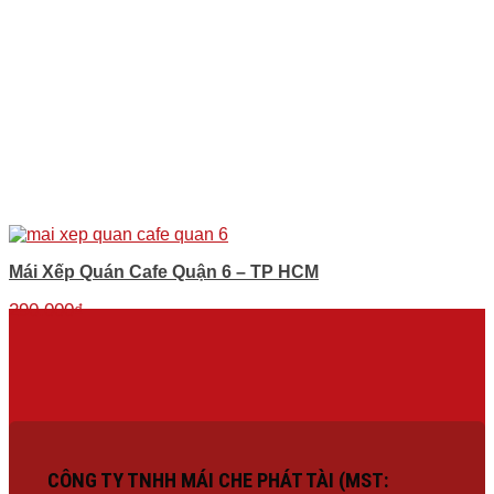
Mái Xếp Quán Cafe Quận 6 – TP HCM
290.000
₫
CÔNG TY TNHH MÁI CHE PHÁT TÀI (MST: