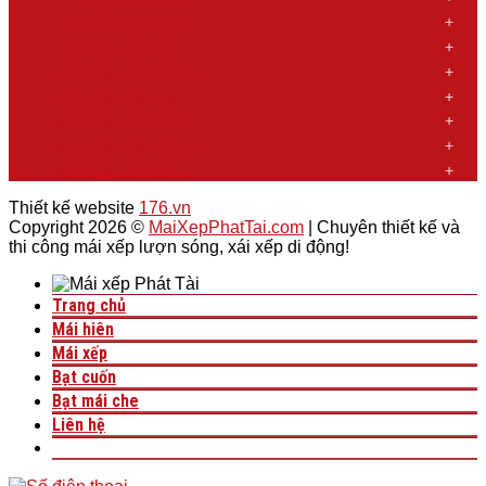
»
Mái xếp An Giang
»
Mái xếp Trà Vinh
»
Mái xếp Đồng Tháp
»
Mái xếp Bến Tre
»
Mái xếp Vĩnh Long
»
Mái xếp Tiền Giang
»
Mái xếp Long An
Thiết kế website
176.vn
Copyright 2026 ©
MaiXepPhatTai.com
| Chuyên thiết kế và
thi công mái xếp lượn sóng, xái xếp di động!
Trang chủ
Mái hiên
Mái xếp
Bạt cuốn
Bạt mái che
Liên hệ