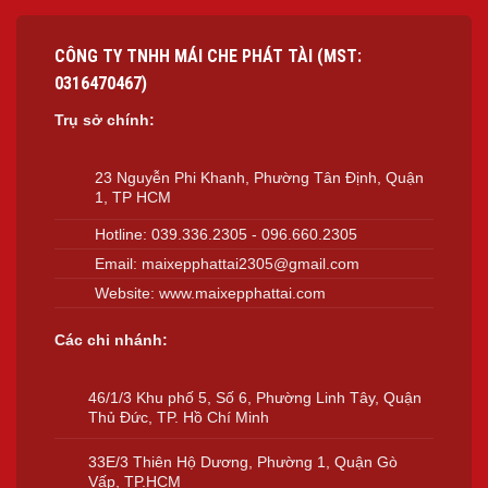
CÔNG TY TNHH MÁI CHE PHÁT TÀI (MST:
0316470467)
Trụ sở chính:
23 Nguyễn Phi Khanh, Phường Tân Định, Quận
1, TP HCM
Hotline:
039.336.2305
-
096.660.2305
Email:
maixepphattai2305@gmail.com
Website:
www.maixepphattai.com
Các chi nhánh:
46/1/3 Khu phố 5, Số 6, Phường Linh Tây, Quận
Thủ Đức, TP. Hồ Chí Minh
33E/3 Thiên Hộ Dương, Phường 1, Quận Gò
Vấp, TP.HCM