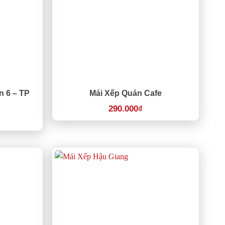
n 6 – TP
Mái Xếp Quán Cafe
290.000
₫