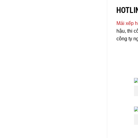
HOTLIN
Mái xếp h
hậu, thi 
công ty n