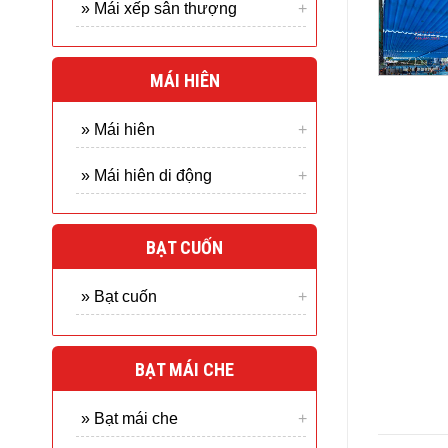
» Mái xếp sân thượng
MÁI HIÊN
» Mái hiên
» Mái hiên di động
BẠT CUỐN
» Bạt cuốn
BẠT MÁI CHE
» Bạt mái che