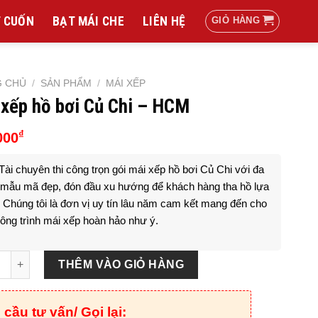
 CUỐN
BẠT MÁI CHE
LIÊN HỆ
GIỎ HÀNG
G CHỦ
/
SẢN PHẨM
/
MÁI XẾP
 xếp hồ bơi Củ Chi – HCM
₫
000
Tài chuyên thi công trọn gói mái xếp hồ bơi Củ Chi với đa
mẫu mã đẹp, đón đầu xu hướng để khách hàng tha hồ lựa
 Chúng tôi là đơn vị uy tín lâu năm cam kết mang đến cho
ông trình mái xếp hoàn hảo như ý.
p hồ bơi Củ Chi - HCM số lượng
THÊM VÀO GIỎ HÀNG
 cầu tư vấn/ Gọi lại: