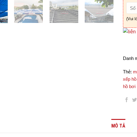
(Vui l
Danh 
Thẻ:
m
xếp hồ
hồ bơi
MÔ TẢ