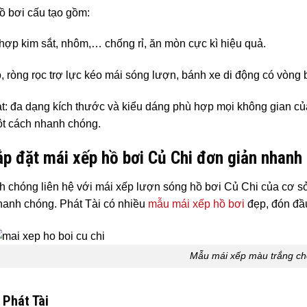
ồ bơi cấu tạo gồm:
hợp kim sắt, nhôm,… chống rỉ, ăn mòn cực kì hiệu quả.
, ròng rọc trợ lực kéo mái sóng lượn, bánh xe di động có vòng bi
t: đa dạng kích thước và kiểu dáng phù hợp mọi không gian của 
ột cách nhanh chóng.
ắp đặt mái xếp hồ bơi Củ Chi đơn giản nhanh
 chóng liên hệ với mái xếp lượn sóng hồ bơi Củ Chi của cơ sở 
hanh chóng. Phát Tài có nhiều
mẫu mái xếp hồ bơi
đẹp, đón đầ
Mẫu mái xếp màu trắng ch
 Phát Tài