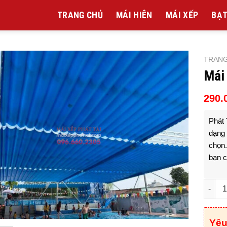
TRANG CHỦ
MÁI HIÊN
MÁI XẾP
BẠT
TRAN
Mái
290.
Phát 
dạng 
chọn.
bạn c
Mái xế
Yêu