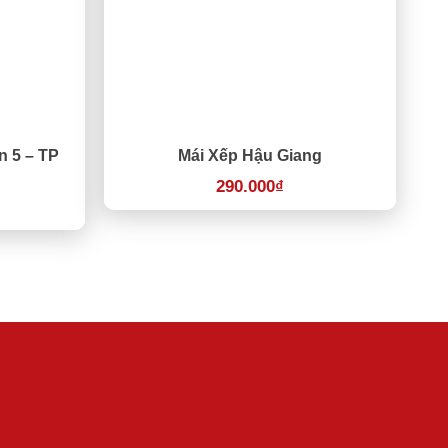
n 5 – TP
Mái Xếp Hậu Giang
290.000
₫