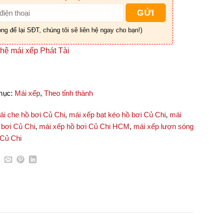
òng để lại SĐT, chúng tôi sẽ liên hệ ngay cho bạn!)
mục:
Mái xếp
,
Theo tỉnh thành
ái che hồ bơi Củ Chi
,
mái xếp bạt kéo hồ bơi Củ Chi
,
mái
 bơi Củ Chi
,
mái xếp hồ bơi Củ Chi HCM
,
mái xếp lượn sóng
 Củ Chi