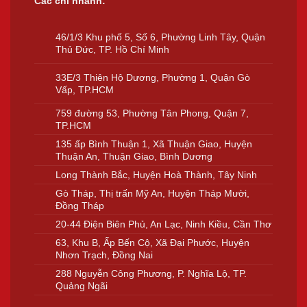
Các chi nhánh:
46/1/3 Khu phố 5, Số 6, Phường Linh Tây, Quận
Thủ Đức, TP. Hồ Chí Minh
33E/3 Thiên Hộ Dương, Phường 1, Quận Gò
Vấp, TP.HCM
759 đường 53, Phường Tân Phong, Quận 7,
TP.HCM
135 ấp Bình Thuận 1, Xã Thuận Giao, Huyện
Thuận An, Thuận Giao, Bình Dương
Long Thành Bắc, Huyện Hoà Thành, Tây Ninh
Gò Tháp, Thị trấn Mỹ An, Huyện Tháp Mười,
Đồng Tháp
20-44 Điện Biên Phủ, An Lạc, Ninh Kiều, Cần Thơ
63, Khu B, Ấp Bến Cộ, Xã Đại Phước, Huyện
Nhơn Trạch, Đồng Nai
288 Nguyễn Công Phương, P. Nghĩa Lộ, TP.
Quảng Ngãi